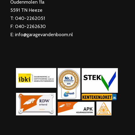
Oudenmolen 11a
5591 TN Heeze
T: 040-2262051
F: 040-2262630
E: info@garagevandenboom.nl