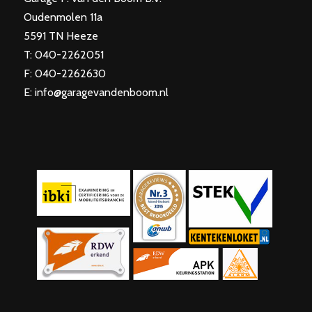
Oudenmolen 11a
5591 TN Heeze
T: 040-2262051
F: 040-2262630
E: info@garagevandenboom.nl