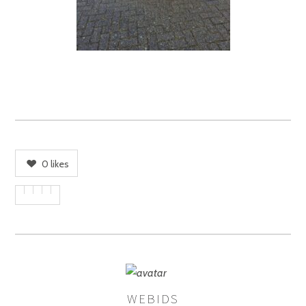
0
likes
WEBIDS
AUTHOR