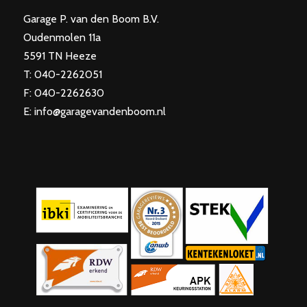
Garage P. van den Boom B.V.
Oudenmolen 11a
5591 TN Heeze
T: 040-2262051
F: 040-2262630
E: info@garagevandenboom.nl