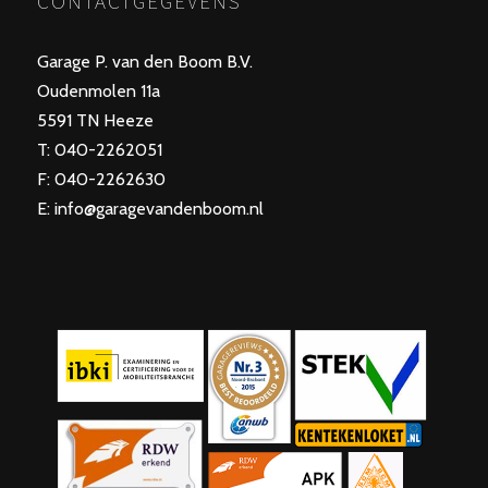
CONTACTGEGEVENS
Garage P. van den Boom B.V.
Oudenmolen 11a
5591 TN Heeze
T: 040-2262051
F: 040-2262630
E: info@garagevandenboom.nl