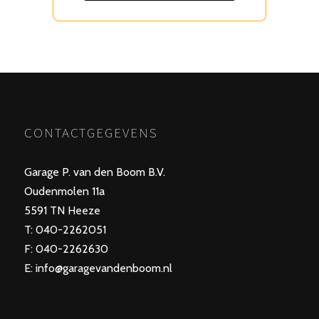
CONTACTGEGEVENS
Garage P. van den Boom B.V.
Oudenmolen 11a
5591 TN Heeze
T: 040-2262051
F: 040-2262630
E: info@garagevandenboom.nl